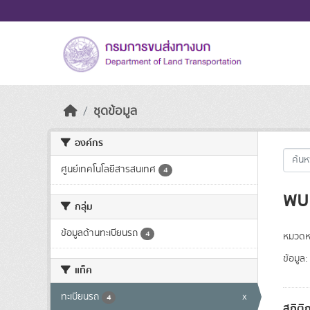
Skip to main content
ชุดข้อมูล
องค์กร
ศูนย์เทคโนโลยีสารสนเทศ
4
พบ 
กลุ่ม
ข้อมูลด้านทะเบียนรถ
4
หมวดหม
ข้อมูล:
แท็ค
ทะเบียนรถ
x
4
สถิติ