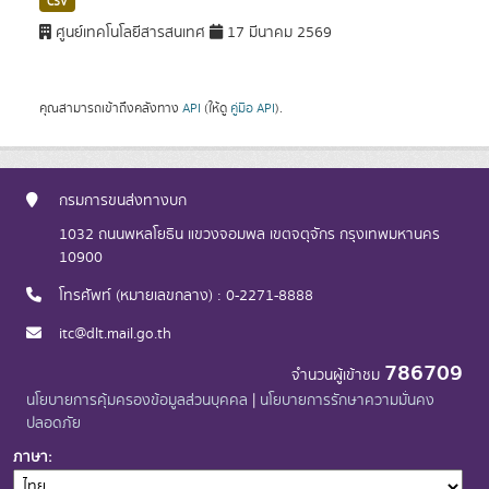
CSV
ศูนย์เทคโนโลยีสารสนเทศ
17 มีนาคม 2569
คุณสามารถเข้าถึงคลังทาง
API
(ให้ดู
คู่มือ API
).
กรมการขนส่งทางบก
1032 ถนนพหลโยธิน แขวงจอมพล เขตจตุจักร กรุงเทพมหานคร
10900
โทรศัพท์ (หมายเลขกลาง) : 0-2271-8888
itc@dlt.mail.go.th
786709
จำนวนผู้เข้าชม
นโยบายการคุ้มครองข้อมูลส่วนบุคคล
|
นโยบายการรักษาความมั่นคง
ปลอดภัย
ภาษา