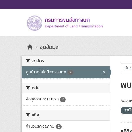
Skip to main content
ชุดข้อมูล
องค์กร
ศูนย์เทคโนโลยีสารสนเทศ
x
2
พบ 
กลุ่ม
ข้อมูลด้านทะเบียนรถ
2
หมวดหม
ภาษี
แท็ค
จำนวนรถเสียภาษี
2
สถิติ