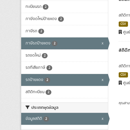
ทะเบียนรถ
2
สถิติก
ภาษีจดใหม่ป้ายแดง
2
CSV
ภาษีรถ
2
ศูนย
ภาษีรถป้ายแดง
x
2
สถิติ
รถจดใหม่
2
สถิติก
รถที่เสียภาษี
2
CSV
รถป้ายแดง
x
2
ศูนย
สถิติทะเบียน
2
คุณสาม
ประเภทชุดข้อมูล
ข้อมูลสถิติ
x
2