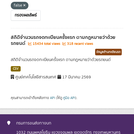
false
กรองผลลัพธ์
สถิติจำนวนรถจดทะเบียนครั้งแรก ตามกฎหมายว่าด้วย
รถยนต์
15434 total views
318 recent views
ข้อมูลด้านทะเบียนรถ
สถิติจำนวนรถจดทะเบียนครั้งแรก ตามกฎหมายว่าด้วยรถยนต์
CSV
ศูนย์เทคโนโลยีสารสนเทศ
17 มีนาคม 2569
คุณสามารถเข้าถึงคลังทาง
API
(ให้ดู
คู่มือ API
).
กรมการขนส่งทางบก
1032 ถนนพหลโยธิน แขวงจอมพล เขตจตุจักร กรุงเทพมหานคร