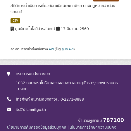
สถิติการดำเนินการเกี่ยวกับทะเบียนและภาษีรถ ตามกฎหมายว่าด้วย
รถยนต์
CSV
ศูนย์เทคโนโลยีสารสนเทศ
17 มีนาคม 2569
คุณสามารถเข้าถึงคลังทาง
API
(ให้ดู
คู่มือ API
).
กรมการขนส่งทางบก
1032 ถนนพหลโยธิน แขวงจอมพล เขตจตุจักร กรุงเทพมหานคร
10900
โทรศัพท์ (หมายเลขกลาง) : 0-2271-8888
itc@dlt.mail.go.th
787100
จำนวนผู้เข้าชม
นโยบายการคุ้มครองข้อมูลส่วนบุคคล
|
นโยบายการรักษาความมั่นคง