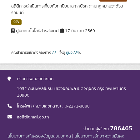
สถิติการดำเนินการเกี่ยวกับทะเบียนและภาษีรถ ตามกฎหมายว่าด้วย
รถยนต์
CSV
ศูนย์เทคโนโลยีสารสนเทศ
17 มีนาคม 2569
คุณสามารถเข้าถึงคลังทาง
API
(ให้ดู
คู่มือ API
).
กรมการขนส่งทางบก
1032 ถนนพหลโยธิน แขวงจอมพล เขตจตุจักร กรุงเทพมหานคร
10900
โทรศัพท์ (หมายเลขกลาง) : 0-2271-8888
itc@dlt.mail.go.th
786465
จำนวนผู้เข้าชม
นโยบายการคุ้มครองข้อมูลส่วนบุคคล
|
นโยบายการรักษาความมั่นคง