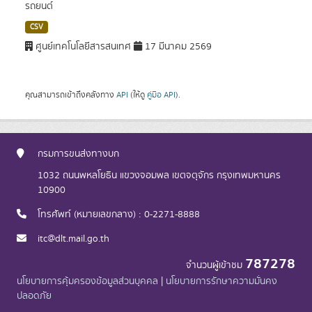
รถยนต์
CSV
ศูนย์เทคโนโลยีสารสนเทศ
17 มีนาคม 2569
คุณสามารถเข้าถึงคลังทาง
API
(ให้ดู
คู่มือ API
).
กรมการขนส่งทางบก
1032 ถนนพหลโยธิน แขวงจอมพล เขตจตุจักร กรุงเทพมหานคร
10900
โทรศัพท์ (หมายเลขกลาง) : 0-2271-8888
itc@dlt.mail.go.th
787278
จำนวนผู้เข้าชม
นโยบายการคุ้มครองข้อมูลส่วนบุคคล
|
นโยบายการรักษาความมั่นคง
ปลอดภัย