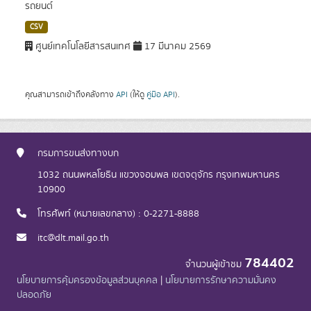
รถยนต์
CSV
ศูนย์เทคโนโลยีสารสนเทศ
17 มีนาคม 2569
คุณสามารถเข้าถึงคลังทาง
API
(ให้ดู
คู่มือ API
).
กรมการขนส่งทางบก
1032 ถนนพหลโยธิน แขวงจอมพล เขตจตุจักร กรุงเทพมหานคร
10900
โทรศัพท์ (หมายเลขกลาง) : 0-2271-8888
itc@dlt.mail.go.th
784402
จำนวนผู้เข้าชม
นโยบายการคุ้มครองข้อมูลส่วนบุคคล
|
นโยบายการรักษาความมั่นคง
ปลอดภัย