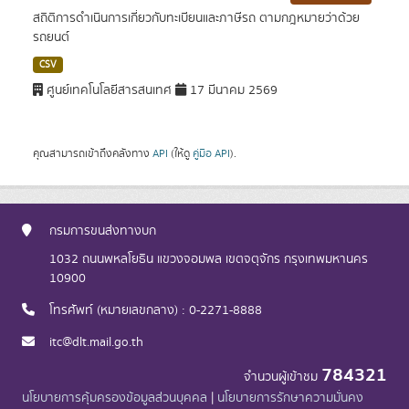
สถิติการดำเนินการเกี่ยวกับทะเบียนและภาษีรถ ตามกฎหมายว่าด้วย
รถยนต์
CSV
ศูนย์เทคโนโลยีสารสนเทศ
17 มีนาคม 2569
คุณสามารถเข้าถึงคลังทาง
API
(ให้ดู
คู่มือ API
).
กรมการขนส่งทางบก
1032 ถนนพหลโยธิน แขวงจอมพล เขตจตุจักร กรุงเทพมหานคร
10900
โทรศัพท์ (หมายเลขกลาง) : 0-2271-8888
itc@dlt.mail.go.th
784321
จำนวนผู้เข้าชม
นโยบายการคุ้มครองข้อมูลส่วนบุคคล
|
นโยบายการรักษาความมั่นคง