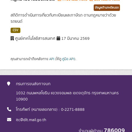
ข้อมูลด้านทะเบียนรถ
สถิติการดำเนินการเกี่ยวกับทะเบียนและภาษีรถ ตามกฎหมายว่าด้วย
รถยนต์
CSV
ศูนย์เทคโนโลยีสารสนเทศ
17 มีนาคม 2569
คุณสามารถเข้าถึงคลังทาง
API
(ให้ดู
คู่มือ API
).
กรมการขนส่งทางบก
1032 ถนนพหลโยธิน แขวงจอมพล เขตจตุจักร กรุงเทพมหานคร
10900
โทรศัพท์ (หมายเลขกลาง) : 0-2271-8888
itc@dlt.mail.go.th
786009
จำนวนผู้เข้าชม