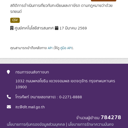
สถิติการดำเนินการเกี่ยวกับทะเบียนและภาษีรถ ตามกฎหมายว่าด้วย
รถยนต์
CSV
ศูนย์เทคโนโลยีสารสนเทศ
17 มีนาคม 2569
คุณสามารถเข้าถึงคลังทาง
API
(ให้ดู
คู่มือ API
).
กรมการขนส่งทางบก
1032 ถนนพหลโยธิน แขวงจอมพล เขตจตุจักร กรุงเทพมหานคร
10900
โทรศัพท์ (หมายเลขกลาง) : 0-2271-8888
itc@dlt.mail.go.th
784278
จำนวนผู้เข้าชม
นโยบายการคุ้มครองข้อมูลส่วนบุคคล
|
นโยบายการรักษาความมั่นคง