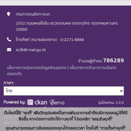
กรมการขนส่งทางบก
1032 ถนนพหลโยธิน แขวงจอมพล เขตจตุจักร กรุงเทพมหานคร
10900
โทรศัพท์ (หมายเลขกลาง) : 0-2271-8888
itc@dlt.mail.go.th
786289
จำนวนผู้เข้าชม
นโยบายการคุ้มครองข้อมูลส่วนบุคคล
|
นโยบายการรักษาความมั่นคง
ปลอดภัย
ภาษา
Powered by:
รุ่นโปรแกรม: 3.0.0
สนับสนุนระบบ Thai-GDC โดย สำนักงานสถิติแห่งชาติ
วันที่: 2025-06-
x
เว็บไซต์นี้ใช้ "คุกกี้" เพื่อวัตถุประสงค์ในการพัฒนาการเข้าถึงบริการของผู้ใช้ให้ดี
เว็บไซต์ที่
10
ยิ่งขึ้น หากต้องการเปิดใช้งานคุกกี้ โปรดคลิก "ยอมรับคุกกี้"
ระบบบัญชีข้อมูลภาครัฐ
เกี่ยวข้อง:
คุณสามารถถอนการยินยอมของคุณได้ตลอดเวลา โดยไปที่ "การตั้งค่าคุกกี้"
บริการนามานุกรมบัญชีข้อมูลภาค