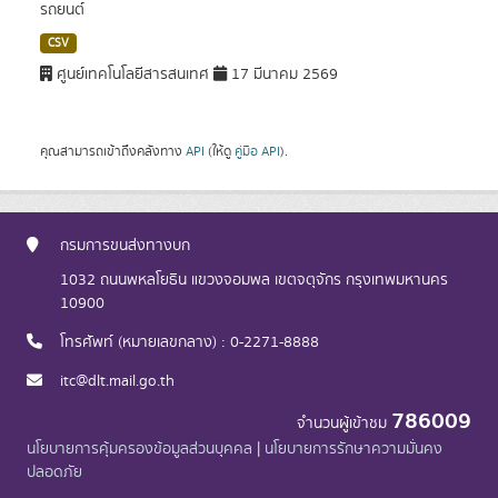
รถยนต์
CSV
ศูนย์เทคโนโลยีสารสนเทศ
17 มีนาคม 2569
คุณสามารถเข้าถึงคลังทาง
API
(ให้ดู
คู่มือ API
).
กรมการขนส่งทางบก
1032 ถนนพหลโยธิน แขวงจอมพล เขตจตุจักร กรุงเทพมหานคร
10900
โทรศัพท์ (หมายเลขกลาง) : 0-2271-8888
itc@dlt.mail.go.th
786009
จำนวนผู้เข้าชม
นโยบายการคุ้มครองข้อมูลส่วนบุคคล
|
นโยบายการรักษาความมั่นคง
ปลอดภัย