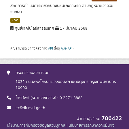
สถิติการดำเนินการเกี่ยวกับทะเบียนและภาษีรถ ตามกฎหมายว่าด้วย
รถยนต์
CSV
ศูนย์เทคโนโลยีสารสนเทศ
17 มีนาคม 2569
คุณสามารถเข้าถึงคลังทาง
API
(ให้ดู
คู่มือ API
).
กรมการขนส่งทางบก
1032 ถนนพหลโยธิน แขวงจอมพล เขตจตุจักร กรุงเทพมหานคร
10900
โทรศัพท์ (หมายเลขกลาง) : 0-2271-8888
itc@dlt.mail.go.th
786422
จำนวนผู้เข้าชม
นโยบายการคุ้มครองข้อมูลส่วนบุคคล
|
นโยบายการรักษาความมั่นคง