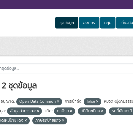
ชุดข้อมูล
องค์กร
กลุ่ม
เกี่ยวกับ
2 ชุดข้อมูล
อนุญาต:
Open Data Common
การเข้าถึง:
false
หมวดหมู่ตามธรรม
มูล:
ข้อมูลสาธารณะ
แท็ค:
ภาษีรถ
สถิติทะเบียน
รถที่เสียภาษ
จดใหม่ป้ายแดง
ภาษีรถป้ายแดง