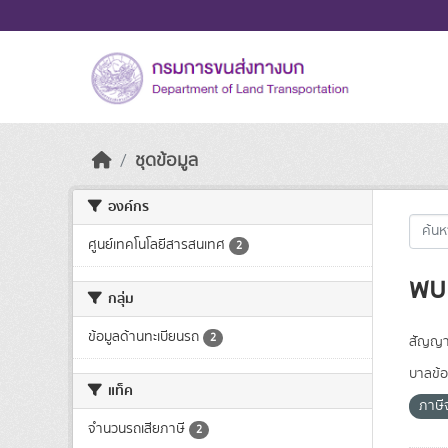
Skip to main content
ชุดข้อมูล
องค์กร
ศูนย์เทคโนโลยีสารสนเทศ
2
พบ 
กลุ่ม
ข้อมูลด้านทะเบียนรถ
2
สัญญา
บาลข้อ
แท็ค
ภาษี
จำนวนรถเสียภาษี
2