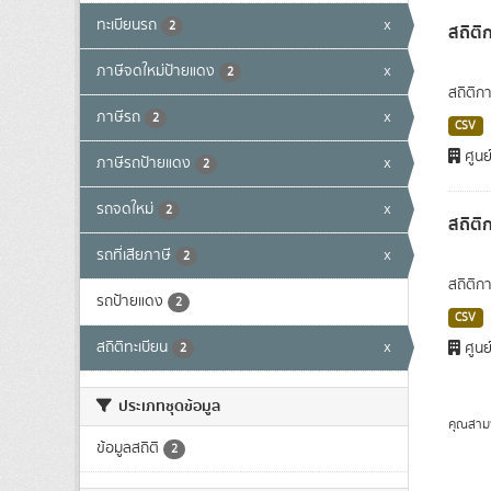
ทะเบียนรถ
x
2
สถิติ
ภาษีจดใหม่ป้ายแดง
x
2
สถิติก
ภาษีรถ
x
2
CSV
ศูนย
ภาษีรถป้ายแดง
x
2
รถจดใหม่
x
2
สถิติ
รถที่เสียภาษี
x
2
สถิติก
รถป้ายแดง
2
CSV
สถิติทะเบียน
x
ศูนย
2
ประเภทชุดข้อมูล
คุณสาม
ข้อมูลสถิติ
2