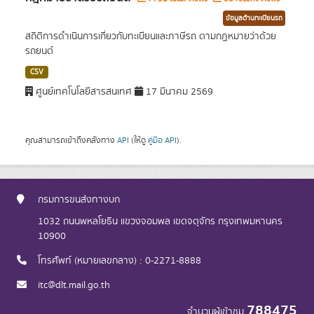
ข้อมูลด้านทะเบียนรถ
สถิติการดำเนินการเกี่ยวกับทะเบียนและภาษีรถ ตามกฎหมายว่าด้วย
รถยนต์
CSV
ศูนย์เทคโนโลยีสารสนเทศ
17 มีนาคม 2569
คุณสามารถเข้าถึงคลังทาง
API
(ให้ดู
คู่มือ API
).
กรมการขนส่งทางบก
1032 ถนนพหลโยธิน แขวงจอมพล เขตจตุจักร กรุงเทพมหานคร
10900
โทรศัพท์ (หมายเลขกลาง) : 0-2271-8888
itc@dlt.mail.go.th
788475
จำนวนผู้เข้าชม