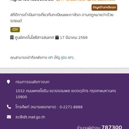
ข้อมูลด้านทะเบียนรถ
สถิติการดำเนินการเกี่ยวกับทะเบียนและภาษีรถ ตามกฎหมายว่าด้วย
รถยนต์
CSV
ศูนย์เทคโนโลยีสารสนเทศ
17 มีนาคม 2569
คุณสามารถเข้าถึงคลังทาง
API
(ให้ดู
คู่มือ API
).
กรมการขนส่งทางบก
1032 ถนนพหลโยธิน แขวงจอมพล เขตจตุจักร กรุงเทพมหานคร
10900
โทรศัพท์ (หมายเลขกลาง) : 0-2271-8888
itc@dlt.mail.go.th
787300
จำนวนผู้เข้าชม