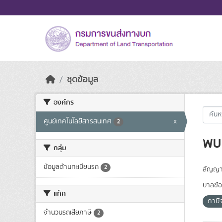
Skip to main content
ชุดข้อมูล
องค์กร
ศูนย์เทคโนโลยีสารสนเทศ
x
2
พบ 
กลุ่ม
ข้อมูลด้านทะเบียนรถ
2
สัญญา
บาลข้อ
แท็ค
ภาษี
จำนวนรถเสียภาษี
2