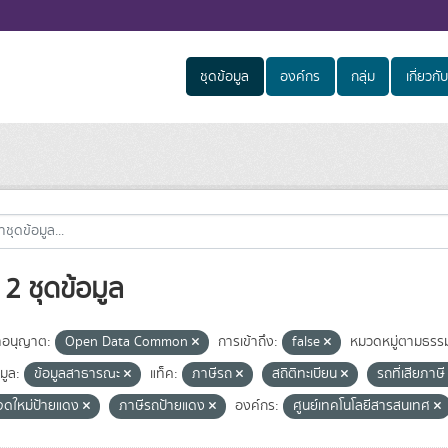
ชุดข้อมูล
องค์กร
กลุ่ม
เกี่ยวกับ
2 ชุดข้อมูล
อนุญาต:
Open Data Common
การเข้าถึง:
false
หมวดหมู่ตามธรรม
มูล:
ข้อมูลสาธารณะ
แท็ค:
ภาษีรถ
สถิติทะเบียน
รถที่เสียภาษ
จดใหม่ป้ายแดง
ภาษีรถป้ายแดง
องค์กร:
ศูนย์เทคโนโลยีสารสนเทศ