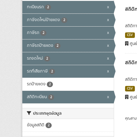
ทะเบียนรถ
x
2
สถิติ
ภาษีจดใหม่ป้ายแดง
x
2
สถิติก
ภาษีรถ
x
2
CSV
ศูนย
ภาษีรถป้ายแดง
x
2
รถจดใหม่
x
2
สถิติ
รถที่เสียภาษี
x
2
สถิติก
รถป้ายแดง
2
CSV
สถิติทะเบียน
x
ศูนย
2
ประเภทชุดข้อมูล
คุณสาม
ข้อมูลสถิติ
2