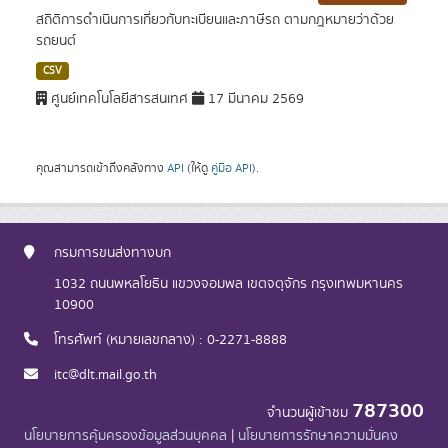
สถิติการดำเนินการเกี่ยวกับทะเบียนและภาษีรถ ตามกฎหมายว่าด้วย
รถยนต์
CSV
ศูนย์เทคโนโลยีสารสนเทศ
17 มีนาคม 2569
คุณสามารถเข้าถึงคลังทาง
API
(ให้ดู
คู่มือ API
).
กรมการขนส่งทางบก
1032 ถนนพหลโยธิน แขวงจอมพล เขตจตุจักร กรุงเทพมหานคร
10900
โทรศัพท์ (หมายเลขกลาง) : 0-2271-8888
itc@dlt.mail.go.th
787300
จำนวนผู้เข้าชม
นโยบายการคุ้มครองข้อมูลส่วนบุคคล
|
นโยบายการรักษาความมั่นคง