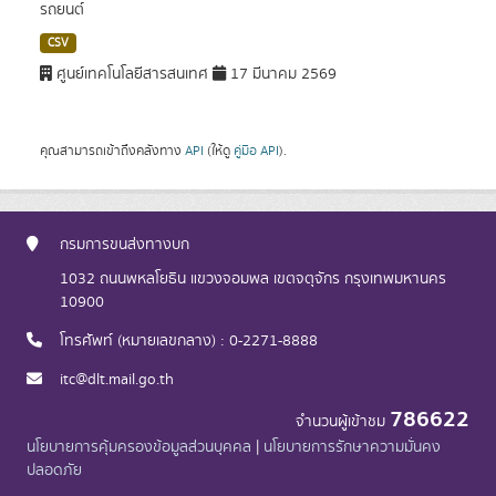
รถยนต์
CSV
ศูนย์เทคโนโลยีสารสนเทศ
17 มีนาคม 2569
คุณสามารถเข้าถึงคลังทาง
API
(ให้ดู
คู่มือ API
).
กรมการขนส่งทางบก
1032 ถนนพหลโยธิน แขวงจอมพล เขตจตุจักร กรุงเทพมหานคร
10900
โทรศัพท์ (หมายเลขกลาง) : 0-2271-8888
itc@dlt.mail.go.th
786622
จำนวนผู้เข้าชม
นโยบายการคุ้มครองข้อมูลส่วนบุคคล
|
นโยบายการรักษาความมั่นคง
ปลอดภัย