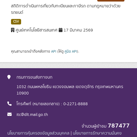
สถิติการดำเนินการเกี่ยวกับทะเบียนและภาษีรถ ตามกฎหมายว่าด้วย
รถยนต์
CSV
ศูนย์เทคโนโลยีสารสนเทศ
17 มีนาคม 2569
คุณสามารถเข้าถึงคลังทาง
API
(ให้ดู
คู่มือ API
).
กรมการขนส่งทางบก
1032 ถนนพหลโยธิน แขวงจอมพล เขตจตุจักร กรุงเทพมหานคร
10900
โทรศัพท์ (หมายเลขกลาง) : 0-2271-8888
itc@dlt.mail.go.th
787477
จำนวนผู้เข้าชม
นโยบายการคุ้มครองข้อมูลส่วนบุคคล
|
นโยบายการรักษาความมั่นคง