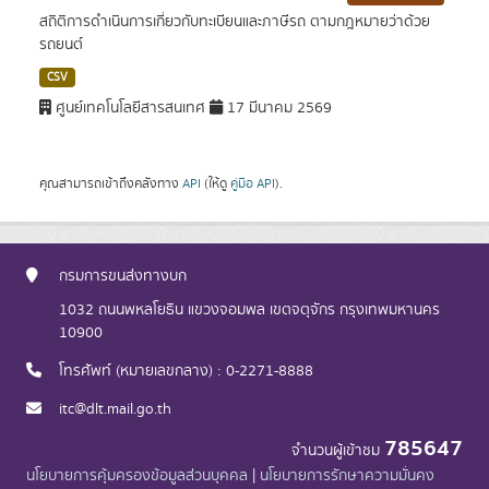
สถิติการดำเนินการเกี่ยวกับทะเบียนและภาษีรถ ตามกฎหมายว่าด้วย
รถยนต์
CSV
ศูนย์เทคโนโลยีสารสนเทศ
17 มีนาคม 2569
คุณสามารถเข้าถึงคลังทาง
API
(ให้ดู
คู่มือ API
).
กรมการขนส่งทางบก
1032 ถนนพหลโยธิน แขวงจอมพล เขตจตุจักร กรุงเทพมหานคร
10900
โทรศัพท์ (หมายเลขกลาง) : 0-2271-8888
itc@dlt.mail.go.th
785647
จำนวนผู้เข้าชม
นโยบายการคุ้มครองข้อมูลส่วนบุคคล
|
นโยบายการรักษาความมั่นคง