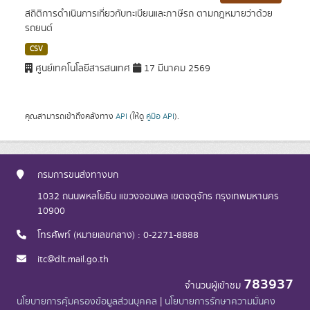
สถิติการดำเนินการเกี่ยวกับทะเบียนและภาษีรถ ตามกฎหมายว่าด้วย
รถยนต์
CSV
ศูนย์เทคโนโลยีสารสนเทศ
17 มีนาคม 2569
คุณสามารถเข้าถึงคลังทาง
API
(ให้ดู
คู่มือ API
).
กรมการขนส่งทางบก
1032 ถนนพหลโยธิน แขวงจอมพล เขตจตุจักร กรุงเทพมหานคร
10900
โทรศัพท์ (หมายเลขกลาง) : 0-2271-8888
itc@dlt.mail.go.th
783937
จำนวนผู้เข้าชม
นโยบายการคุ้มครองข้อมูลส่วนบุคคล
|
นโยบายการรักษาความมั่นคง