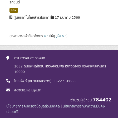
รถยนต์
CSV
ศูนย์เทคโนโลยีสารสนเทศ
17 มีนาคม 2569
คุณสามารถเข้าถึงคลังทาง
API
(ให้ดู
คู่มือ API
).
กรมการขนส่งทางบก
1032 ถนนพหลโยธิน แขวงจอมพล เขตจตุจักร กรุงเทพมหานคร
10900
โทรศัพท์ (หมายเลขกลาง) : 0-2271-8888
itc@dlt.mail.go.th
784402
จำนวนผู้เข้าชม
นโยบายการคุ้มครองข้อมูลส่วนบุคคล
|
นโยบายการรักษาความมั่นคง
ปลอดภัย