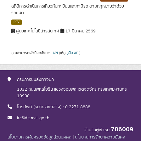
สถิติการดำเนินการเกี่ยวกับทะเบียนและภาษีรถ ตามกฎหมายว่าด้วย
รถยนต์
CSV
ศูนย์เทคโนโลยีสารสนเทศ
17 มีนาคม 2569
คุณสามารถเข้าถึงคลังทาง
API
(ให้ดู
คู่มือ API
).
กรมการขนส่งทางบก
1032 ถนนพหลโยธิน แขวงจอมพล เขตจตุจักร กรุงเทพมหานคร
10900
โทรศัพท์ (หมายเลขกลาง) : 0-2271-8888
itc@dlt.mail.go.th
786009
จำนวนผู้เข้าชม
นโยบายการคุ้มครองข้อมูลส่วนบุคคล
|
นโยบายการรักษาความมั่นคง