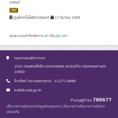
รถยนต์
CSV
ศูนย์เทคโนโลยีสารสนเทศ
17 มีนาคม 2569
คุณสามารถเข้าถึงคลังทาง
API
(ให้ดู
คู่มือ API
).
กรมการขนส่งทางบก
1032 ถนนพหลโยธิน แขวงจอมพล เขตจตุจักร กรุงเทพมหานคร
10900
โทรศัพท์ (หมายเลขกลาง) : 0-2271-8888
itc@dlt.mail.go.th
786677
จำนวนผู้เข้าชม
นโยบายการคุ้มครองข้อมูลส่วนบุคคล
|
นโยบายการรักษาความมั่นคง
ปลอดภัย