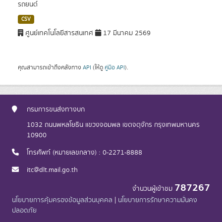
รถยนต์
CSV
ศูนย์เทคโนโลยีสารสนเทศ
17 มีนาคม 2569
คุณสามารถเข้าถึงคลังทาง
API
(ให้ดู
คู่มือ API
).
กรมการขนส่งทางบก
1032 ถนนพหลโยธิน แขวงจอมพล เขตจตุจักร กรุงเทพมหานคร
10900
โทรศัพท์ (หมายเลขกลาง) : 0-2271-8888
itc@dlt.mail.go.th
787267
จำนวนผู้เข้าชม
นโยบายการคุ้มครองข้อมูลส่วนบุคคล
|
นโยบายการรักษาความมั่นคง
ปลอดภัย