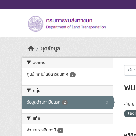
Skip to main content
ชุดข้อมูล
องค์กร
ศูนย์เทคโนโลยีสารสนเทศ
2
พบ 
กลุ่ม
ข้อมูลด้านทะเบียนรถ
x
2
สัญญา
สถิติ
แท็ค
จำนวนรถเสียภาษี
2
สถิติ