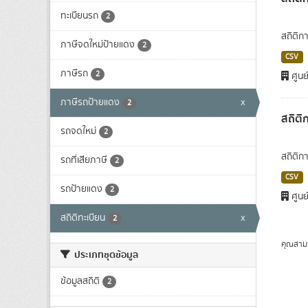
ทะเบียนรถ
2
สถิติก
ภาษีจดใหม่ป้ายแดง
2
CSV
ภาษีรถ
2
ศูนย
ภาษีรถป้ายแดง
x
2
สถิติ
รถจดใหม่
2
สถิติก
รถที่เสียภาษี
2
CSV
รถป้ายแดง
2
ศูนย
สถิติทะเบียน
x
2
คุณสาม
ประเภทชุดข้อมูล
ข้อมูลสถิติ
2