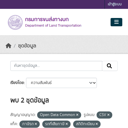
Skip to main content
เข้าสู่ระบบ
ชุดข้อมูล
เรียงโดย
พบ 2 ชุดข้อมูล
สัญญาอนุญาต:
Open Data Common
รูปแบบ:
CSV
แท็ค:
ภาษีรถ
รถที่เสียภาษี
สถิติทะเบียน