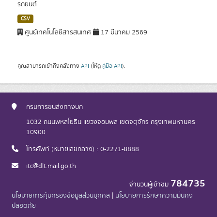
รถยนต์
CSV
ศูนย์เทคโนโลยีสารสนเทศ
17 มีนาคม 2569
คุณสามารถเข้าถึงคลังทาง
API
(ให้ดู
คู่มือ API
).
กรมการขนส่งทางบก
1032 ถนนพหลโยธิน แขวงจอมพล เขตจตุจักร กรุงเทพมหานคร
10900
โทรศัพท์ (หมายเลขกลาง) : 0-2271-8888
itc@dlt.mail.go.th
784735
จำนวนผู้เข้าชม
นโยบายการคุ้มครองข้อมูลส่วนบุคคล
|
นโยบายการรักษาความมั่นคง
ปลอดภัย