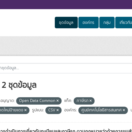
ชุดข้อมูล
องค์กร
กลุ่ม
เกี่ยวกับ
2 ชุดข้อมูล
อนุญาต:
Open Data Common
แท็ค:
ภาษีรถ
จดใหม่ป้ายแดง
รูปแบบ:
CSV
องค์กร:
ศูนย์เทคโนโลยีสารสนเทศ
การดำเนินการเกี่ยวกับทะเบียนและภาษีรถ ตามกฎหมายว่าด้วยการขน