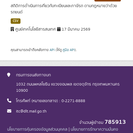
สถิติการดำเนินการเกี่ยวกับทะเบียนและภาษีรถ ตามกฎหมายว่าด้วย
รถยนต์
CSV
ศูนย์เทคโนโลยีสารสนเทศ
17 มีนาคม 2569
คุณสามารถเข้าถึงคลังทาง
API
(ให้ดู
คู่มือ API
).
กรมการขนส่งทางบก
1032 ถนนพหลโยธิน แขวงจอมพล เขตจตุจักร กรุงเทพมหานคร
10900
โทรศัพท์ (หมายเลขกลาง) : 0-2271-8888
itc@dlt.mail.go.th
785913
จำนวนผู้เข้าชม
นโยบายการคุ้มครองข้อมูลส่วนบุคคล
|
นโยบายการรักษาความมั่นคง