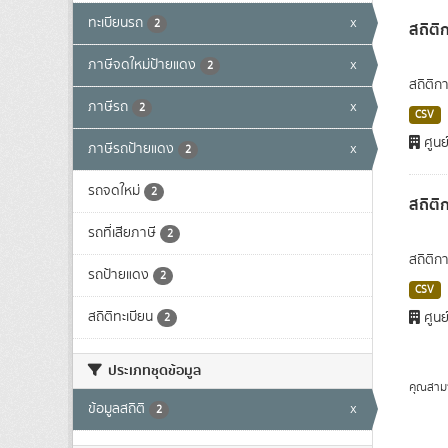
ทะเบียนรถ
x
2
สถิติ
ภาษีจดใหม่ป้ายแดง
x
2
สถิติก
ภาษีรถ
x
2
CSV
ศูนย
ภาษีรถป้ายแดง
x
2
รถจดใหม่
2
สถิติ
รถที่เสียภาษี
2
สถิติก
รถป้ายแดง
2
CSV
สถิติทะเบียน
ศูนย
2
ประเภทชุดข้อมูล
คุณสาม
ข้อมูลสถิติ
x
2