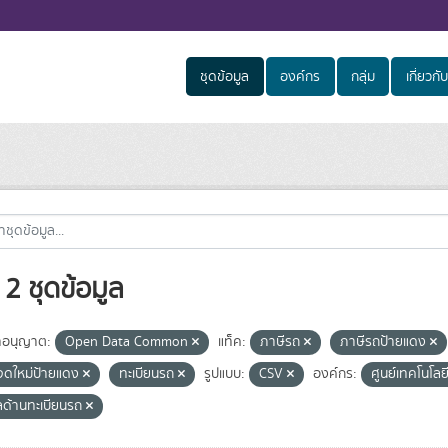
ชุดข้อมูล
องค์กร
กลุ่ม
เกี่ยวกับ
2 ชุดข้อมูล
อนุญาต:
Open Data Common
แท็ค:
ภาษีรถ
ภาษีรถป้ายแดง
จดใหม่ป้ายแดง
ทะเบียนรถ
รูปแบบ:
CSV
องค์กร:
ศูนย์เทคโนโล
ูลด้านทะเบียนรถ