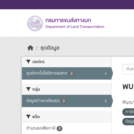
Skip to main content
ชุดข้อมูล
องค์กร
ศูนย์เทคโนโลยีสารสนเทศ
x
2
พบ 
กลุ่ม
ข้อมูลด้านทะเบียนรถ
x
2
สัญญา
ภาษี
แท็ค
ข้อม
จำนวนรถเสียภาษี
2