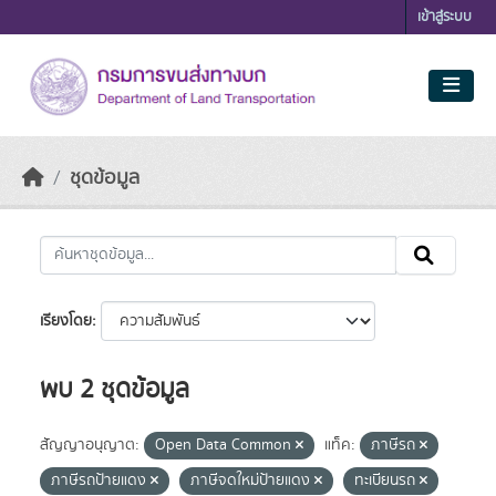
Skip to main content
เข้าสู่ระบบ
ชุดข้อมูล
เรียงโดย
พบ 2 ชุดข้อมูล
สัญญาอนุญาต:
Open Data Common
แท็ค:
ภาษีรถ
ภาษีรถป้ายแดง
ภาษีจดใหม่ป้ายแดง
ทะเบียนรถ