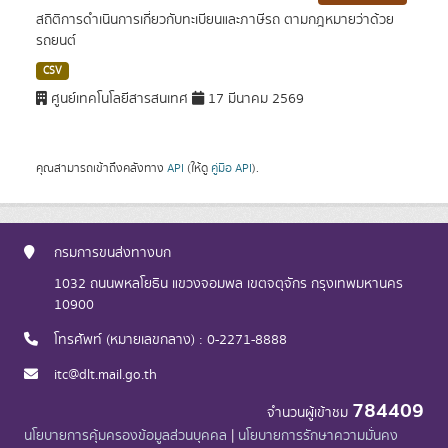
สถิติการดำเนินการเกี่ยวกับทะเบียนและภาษีรถ ตามกฎหมายว่าด้วย
รถยนต์
CSV
ศูนย์เทคโนโลยีสารสนเทศ
17 มีนาคม 2569
คุณสามารถเข้าถึงคลังทาง
API
(ให้ดู
คู่มือ API
).
กรมการขนส่งทางบก
1032 ถนนพหลโยธิน แขวงจอมพล เขตจตุจักร กรุงเทพมหานคร
10900
โทรศัพท์ (หมายเลขกลาง) : 0-2271-8888
itc@dlt.mail.go.th
784409
จำนวนผู้เข้าชม
นโยบายการคุ้มครองข้อมูลส่วนบุคคล
|
นโยบายการรักษาความมั่นคง