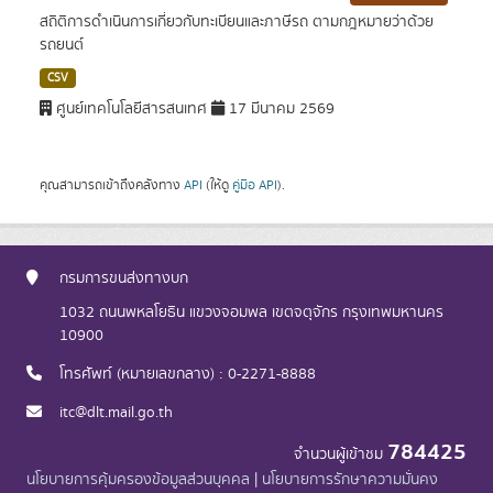
สถิติการดำเนินการเกี่ยวกับทะเบียนและภาษีรถ ตามกฎหมายว่าด้วย
รถยนต์
CSV
ศูนย์เทคโนโลยีสารสนเทศ
17 มีนาคม 2569
คุณสามารถเข้าถึงคลังทาง
API
(ให้ดู
คู่มือ API
).
กรมการขนส่งทางบก
1032 ถนนพหลโยธิน แขวงจอมพล เขตจตุจักร กรุงเทพมหานคร
10900
โทรศัพท์ (หมายเลขกลาง) : 0-2271-8888
itc@dlt.mail.go.th
784425
จำนวนผู้เข้าชม
นโยบายการคุ้มครองข้อมูลส่วนบุคคล
|
นโยบายการรักษาความมั่นคง