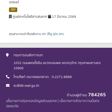
รถยนต์
CSV
ศูนย์เทคโนโลยีสารสนเทศ
17 มีนาคม 2569
คุณสามารถเข้าถึงคลังทาง
API
(ให้ดู
คู่มือ API
).
กรมการขนส่งทางบก
1032 ถนนพหลโยธิน แขวงจอมพล เขตจตุจักร กรุงเทพมหานคร
10900
โทรศัพท์ (หมายเลขกลาง) : 0-2271-8888
itc@dlt.mail.go.th
784265
จำนวนผู้เข้าชม
นโยบายการคุ้มครองข้อมูลส่วนบุคคล
|
นโยบายการรักษาความมั่นคง
ปลอดภัย