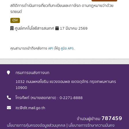
สถิติการดำเนินการเกี่ยวกับทะเบียนและภาษีรถ ตามกฎหมายว่าด้วย
รถยนต์
CSV
ศูนย์เทคโนโลยีสารสนเทศ
17 มีนาคม 2569
คุณสามารถเข้าถึงคลังทาง
API
(ให้ดู
คู่มือ API
).
กรมการขนส่งทางบก
1032 ถนนพหลโยธิน แขวงจอมพล เขตจตุจักร กรุงเทพมหานคร
10900
โทรศัพท์ (หมายเลขกลาง) : 0-2271-8888
itc@dlt.mail.go.th
787459
จำนวนผู้เข้าชม
นโยบายการคุ้มครองข้อมูลส่วนบุคคล
|
นโยบายการรักษาความมั่นคง