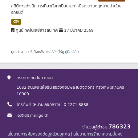
สถิติการดำเนินการเกี่ยวกับทะเบียนและภาษีรถ ตามกฎหมายว่าด้วย
รถยนต์
CSV
ศูนย์เทคโนโลยีสารสนเทศ
17 มีนาคม 2569
คุณสามารถเข้าถึงคลังทาง
API
(ให้ดู
คู่มือ API
).
กรมการขนส่งทางบก
1032 ถนนพหลโยธิน แขวงจอมพล เขตจตุจักร กรุงเทพมหานคร
10900
โทรศัพท์ (หมายเลขกลาง) : 0-2271-8888
itc@dlt.mail.go.th
786323
จำนวนผู้เข้าชม
นโยบายการคุ้มครองข้อมูลส่วนบุคคล
|
นโยบายการรักษาความมั่นคง