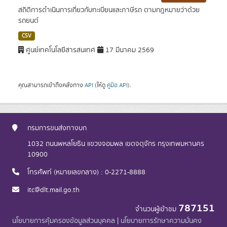
สถิติการดำเนินการเกี่ยวกับทะเบียนและภาษีรถ ตามกฎหมายว่าด้วย
รถยนต์
CSV
ศูนย์เทคโนโลยีสารสนเทศ
17 มีนาคม 2569
คุณสามารถเข้าถึงคลังทาง
API
(ให้ดู
คู่มือ API
).
กรมการขนส่งทางบก
1032 ถนนพหลโยธิน แขวงจอมพล เขตจตุจักร กรุงเทพมหานคร
10900
โทรศัพท์ (หมายเลขกลาง) : 0-2271-8888
itc@dlt.mail.go.th
787151
จำนวนผู้เข้าชม
นโยบายการคุ้มครองข้อมูลส่วนบุคคล
|
นโยบายการรักษาความมั่นคง