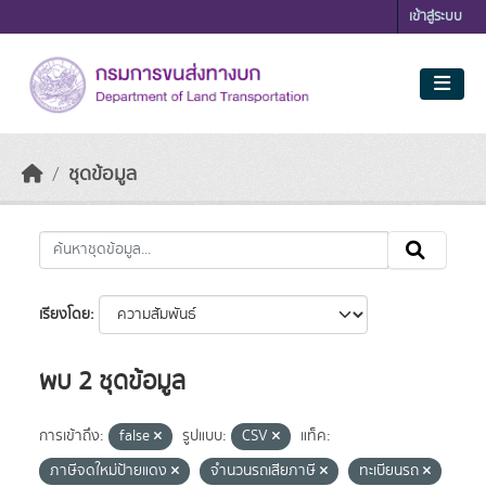
Skip to main content
เข้าสู่ระบบ
ชุดข้อมูล
เรียงโดย
พบ 2 ชุดข้อมูล
การเข้าถึง:
false
รูปแบบ:
CSV
แท็ค:
ภาษีจดใหม่ป้ายแดง
จำนวนรถเสียภาษี
ทะเบียนรถ