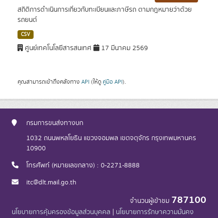
สถิติการดำเนินการเกี่ยวกับทะเบียนและภาษีรถ ตามกฎหมายว่าด้วย
รถยนต์
CSV
ศูนย์เทคโนโลยีสารสนเทศ
17 มีนาคม 2569
คุณสามารถเข้าถึงคลังทาง
API
(ให้ดู
คู่มือ API
).
กรมการขนส่งทางบก
1032 ถนนพหลโยธิน แขวงจอมพล เขตจตุจักร กรุงเทพมหานคร
10900
โทรศัพท์ (หมายเลขกลาง) : 0-2271-8888
itc@dlt.mail.go.th
787100
จำนวนผู้เข้าชม
นโยบายการคุ้มครองข้อมูลส่วนบุคคล
|
นโยบายการรักษาความมั่นคง