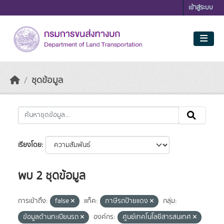
Skip to main content
เข้าสู่ระบบ
ชุดข้อมูล
เรียงโดย
พบ 2 ชุดข้อมูล
การเข้าถึง:
false
แท็ค:
ภาษีรถป้ายแดง
กลุ่ม:
ข้อมูลด้านทะเบียนรถ
องค์กร:
ศูนย์เทคโนโลยีสารสนเทศ