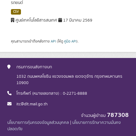
รถยนต์
CSV
ศูนย์เทคโนโลยีสารสนเทศ
17 มีนาคม 2569
คุณสามารถเข้าถึงคลังทาง
API
(ให้ดู
คู่มือ API
).
กรมการขนส่งทางบก
1032 ถนนพหลโยธิน แขวงจอมพล เขตจตุจักร กรุงเทพมหานคร
10900
โทรศัพท์ (หมายเลขกลาง) : 0-2271-8888
itc@dlt.mail.go.th
787308
จำนวนผู้เข้าชม
นโยบายการคุ้มครองข้อมูลส่วนบุคคล
|
นโยบายการรักษาความมั่นคง
ปลอดภัย