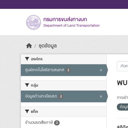
Skip to main content
ชุดข้อมูล
องค์กร
ศูนย์เทคโนโลยีสารสนเทศ
x
2
พบ 
กลุ่ม
ข้อมูลด้านทะเบียนรถ
x
2
การเข้า
ข้อม
แท็ค
จำนวนรถเสียภาษี
2
สถิติ