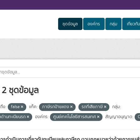
ชุดข้อมูล
องค์กร
กลุ่ม
เกี่ยวกับ
2 ชุดข้อมูล
ถึง:
false
แท็ค:
ภาษีรถป้ายแดง
รถที่เสียภาษี
กลุ่ม:
ูลด้านทะเบียนรถ
องค์กร:
ศูนย์เทคโนโลยีสารสนเทศ
สัญญาอนุญาต:
การดำเนินการเกี่ยวกับทะเบียนและภาษีรถ ตามกฎหมายว่าด้วยการขน