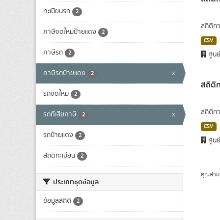
ทะเบียนรถ
2
สถิติก
ภาษีจดใหม่ป้ายแดง
2
CSV
ภาษีรถ
2
ศูนย
ภาษีรถป้ายแดง
x
2
สถิติ
รถจดใหม่
2
สถิติก
รถที่เสียภาษี
x
2
CSV
รถป้ายแดง
2
ศูนย
สถิติทะเบียน
2
คุณสาม
ประเภทชุดข้อมูล
ข้อมูลสถิติ
2