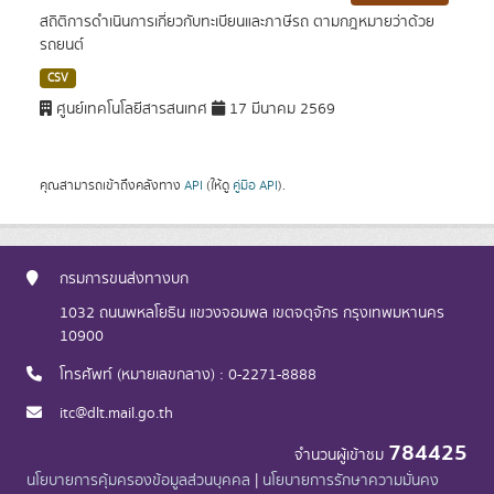
สถิติการดำเนินการเกี่ยวกับทะเบียนและภาษีรถ ตามกฎหมายว่าด้วย
รถยนต์
CSV
ศูนย์เทคโนโลยีสารสนเทศ
17 มีนาคม 2569
คุณสามารถเข้าถึงคลังทาง
API
(ให้ดู
คู่มือ API
).
กรมการขนส่งทางบก
1032 ถนนพหลโยธิน แขวงจอมพล เขตจตุจักร กรุงเทพมหานคร
10900
โทรศัพท์ (หมายเลขกลาง) : 0-2271-8888
itc@dlt.mail.go.th
784425
จำนวนผู้เข้าชม
นโยบายการคุ้มครองข้อมูลส่วนบุคคล
|
นโยบายการรักษาความมั่นคง