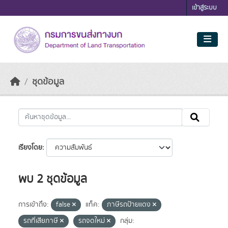
Skip to main content
เข้าสู่ระบบ
ชุดข้อมูล
เรียงโดย
พบ 2 ชุดข้อมูล
การเข้าถึง:
false
แท็ค:
ภาษีรถป้ายแดง
รถที่เสียภาษี
รถจดใหม่
กลุ่ม: