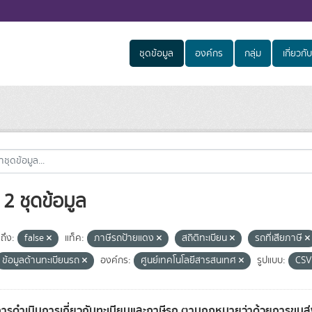
ชุดข้อมูล
องค์กร
กลุ่ม
เกี่ยวกับ
2 ชุดข้อมูล
ถึง:
false
แท็ค:
ภาษีรถป้ายแดง
สถิติทะเบียน
รถที่เสียภาษี
ข้อมูลด้านทะเบียนรถ
องค์กร:
ศูนย์เทคโนโลยีสารสนเทศ
รูปแบบ:
CS
การดำเนินการเกี่ยวกับทะเบียนและภาษีรถ ตามกฎหมายว่าด้วยการขน