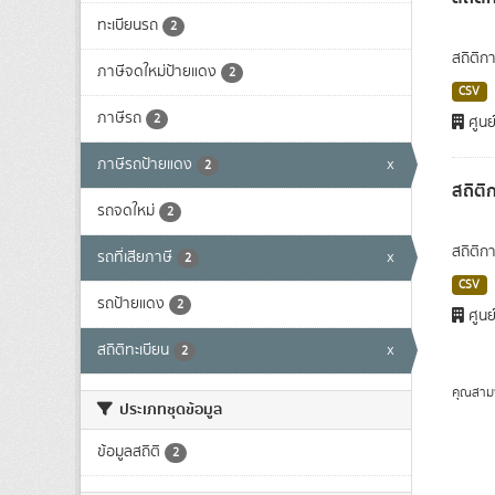
ทะเบียนรถ
2
สถิติก
ภาษีจดใหม่ป้ายแดง
2
CSV
ภาษีรถ
2
ศูนย
ภาษีรถป้ายแดง
x
2
สถิติ
รถจดใหม่
2
สถิติก
รถที่เสียภาษี
x
2
CSV
รถป้ายแดง
2
ศูนย
สถิติทะเบียน
x
2
คุณสาม
ประเภทชุดข้อมูล
ข้อมูลสถิติ
2