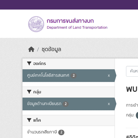
Skip to main content
ชุดข้อมูล
องค์กร
ศูนย์เทคโนโลยีสารสนเทศ
x
2
พบ 
กลุ่ม
ข้อมูลด้านทะเบียนรถ
x
2
การเข้า
กลุ่ม:
แท็ค
จำนวนรถเสียภาษี
2
สถิติ