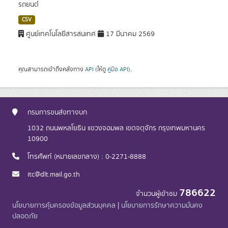
รถยนต์
CSV
ศูนย์เทคโนโลยีสารสนเทศ
17 มีนาคม 2569
คุณสามารถเข้าถึงคลังทาง
API
(ให้ดู
คู่มือ API
).
กรมการขนส่งทางบก
1032 ถนนพหลโยธิน แขวงจอมพล เขตจตุจักร กรุงเทพมหานคร
10900
โทรศัพท์ (หมายเลขกลาง) : 0-2271-8888
itc@dlt.mail.go.th
786622
จำนวนผู้เข้าชม
นโยบายการคุ้มครองข้อมูลส่วนบุคคล
|
นโยบายการรักษาความมั่นคง
ปลอดภัย