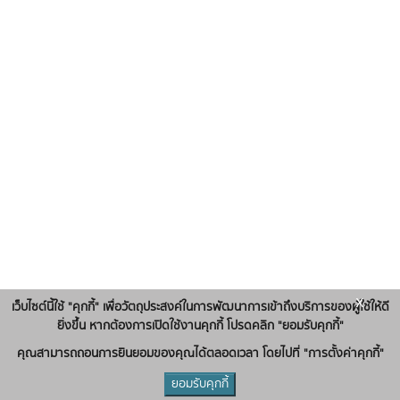
x
เว็บไซต์นี้ใช้ "คุกกี้" เพื่อวัตถุประสงค์ในการพัฒนาการเข้าถึงบริการของผู้ใช้ให้ดี
ยิ่งขึ้น หากต้องการเปิดใช้งานคุกกี้ โปรดคลิก "ยอมรับคุกกี้"
คุณสามารถถอนการยินยอมของคุณได้ตลอดเวลา โดยไปที่ "การตั้งค่าคุกกี้"
ยอมรับคุกกี้