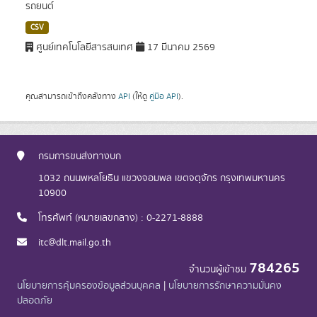
รถยนต์
CSV
ศูนย์เทคโนโลยีสารสนเทศ
17 มีนาคม 2569
คุณสามารถเข้าถึงคลังทาง
API
(ให้ดู
คู่มือ API
).
กรมการขนส่งทางบก
1032 ถนนพหลโยธิน แขวงจอมพล เขตจตุจักร กรุงเทพมหานคร
10900
โทรศัพท์ (หมายเลขกลาง) : 0-2271-8888
itc@dlt.mail.go.th
784265
จำนวนผู้เข้าชม
นโยบายการคุ้มครองข้อมูลส่วนบุคคล
|
นโยบายการรักษาความมั่นคง
ปลอดภัย