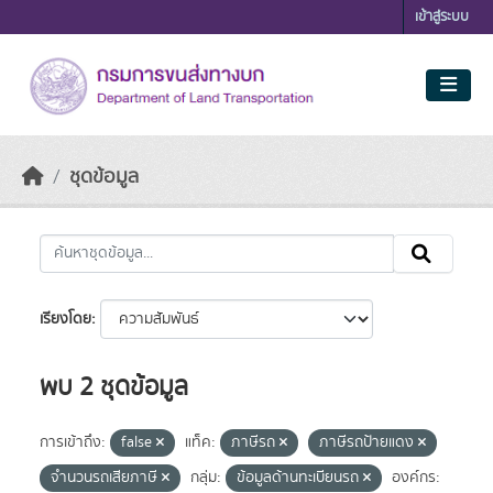
Skip to main content
เข้าสู่ระบบ
ชุดข้อมูล
เรียงโดย
พบ 2 ชุดข้อมูล
การเข้าถึง:
false
แท็ค:
ภาษีรถ
ภาษีรถป้ายแดง
จำนวนรถเสียภาษี
กลุ่ม:
ข้อมูลด้านทะเบียนรถ
องค์กร: