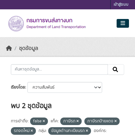
Skip to main content
เข้าสู่ระบบ
ชุดข้อมูล
เรียงโดย
พบ 2 ชุดข้อมูล
การเข้าถึง:
false
แท็ค:
ภาษีรถ
ภาษีรถป้ายแดง
รถจดใหม่
กลุ่ม:
ข้อมูลด้านทะเบียนรถ
องค์กร: