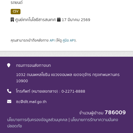
รถยนต์
CSV
ศูนย์เทคโนโลยีสารสนเทศ
17 มีนาคม 2569
คุณสามารถเข้าถึงคลังทาง
API
(ให้ดู
คู่มือ API
).
กรมการขนส่งทางบก
1032 ถนนพหลโยธิน แขวงจอมพล เขตจตุจักร กรุงเทพมหานคร
10900
โทรศัพท์ (หมายเลขกลาง) : 0-2271-8888
itc@dlt.mail.go.th
786009
จำนวนผู้เข้าชม
นโยบายการคุ้มครองข้อมูลส่วนบุคคล
|
นโยบายการรักษาความมั่นคง
ปลอดภัย