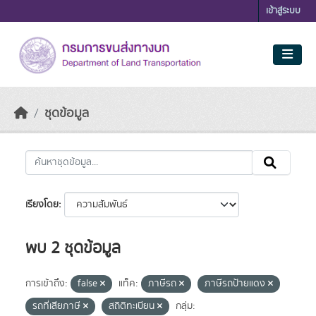
Skip to main content
เข้าสู่ระบบ
ชุดข้อมูล
เรียงโดย
พบ 2 ชุดข้อมูล
การเข้าถึง:
false
แท็ค:
ภาษีรถ
ภาษีรถป้ายแดง
รถที่เสียภาษี
สถิติทะเบียน
กลุ่ม: