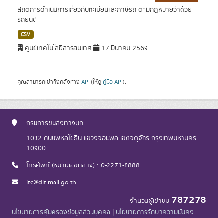
สถิติการดำเนินการเกี่ยวกับทะเบียนและภาษีรถ ตามกฎหมายว่าด้วย
รถยนต์
CSV
ศูนย์เทคโนโลยีสารสนเทศ
17 มีนาคม 2569
คุณสามารถเข้าถึงคลังทาง
API
(ให้ดู
คู่มือ API
).
กรมการขนส่งทางบก
1032 ถนนพหลโยธิน แขวงจอมพล เขตจตุจักร กรุงเทพมหานคร
10900
โทรศัพท์ (หมายเลขกลาง) : 0-2271-8888
itc@dlt.mail.go.th
787278
จำนวนผู้เข้าชม
นโยบายการคุ้มครองข้อมูลส่วนบุคคล
|
นโยบายการรักษาความมั่นคง