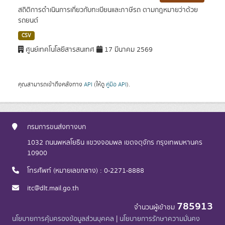
สถิติการดำเนินการเกี่ยวกับทะเบียนและภาษีรถ ตามกฎหมายว่าด้วย
รถยนต์
CSV
ศูนย์เทคโนโลยีสารสนเทศ
17 มีนาคม 2569
คุณสามารถเข้าถึงคลังทาง
API
(ให้ดู
คู่มือ API
).
กรมการขนส่งทางบก
1032 ถนนพหลโยธิน แขวงจอมพล เขตจตุจักร กรุงเทพมหานคร
10900
โทรศัพท์ (หมายเลขกลาง) : 0-2271-8888
itc@dlt.mail.go.th
785913
จำนวนผู้เข้าชม
นโยบายการคุ้มครองข้อมูลส่วนบุคคล
|
นโยบายการรักษาความมั่นคง