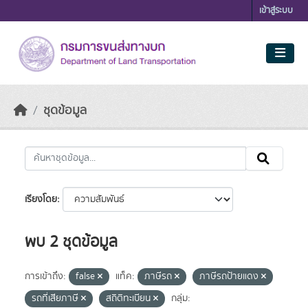
Skip to main content
เข้าสู่ระบบ
ชุดข้อมูล
เรียงโดย
พบ 2 ชุดข้อมูล
การเข้าถึง:
false
แท็ค:
ภาษีรถ
ภาษีรถป้ายแดง
รถที่เสียภาษี
สถิติทะเบียน
กลุ่ม: