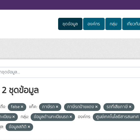
ชุดข้อมูล
องค์กร
กลุ่ม
เกี่ยวกับ
2 ชุดข้อมูล
ถึง:
false
แท็ค:
ภาษีรถ
ภาษีรถป้ายแดง
รถที่เสียภาษี
ทะเบียน
กลุ่ม:
ข้อมูลด้านทะเบียนรถ
องค์กร:
ศูนย์เทคโนโลยีสารสนเทศ
ูล:
ข้อมูลสถิติ