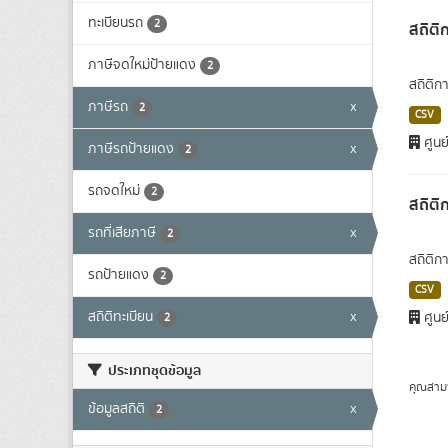
ทะเบียนรถ
2
สถิติ
ภาษีจดใหม่ป้ายแดง
2
สถิติก
ภาษีรถ
x
2
CSV
ศูนย
ภาษีรถป้ายแดง
x
2
รถจดใหม่
2
สถิติ
รถที่เสียภาษี
x
2
สถิติก
รถป้ายแดง
2
CSV
สถิติทะเบียน
x
ศูนย
2
ประเภทชุดข้อมูล
คุณสาม
ข้อมูลสถิติ
x
2