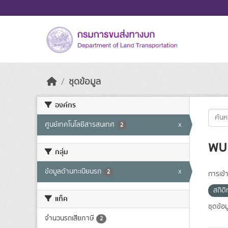
Skip to main content
ชุดข้อมูล
องค์กร
ศูนย์เทคโนโลยีสารสนเทศ
x
2
พบ 
กลุ่ม
ข้อมูลด้านทะเบียนรถ
x
2
การเข้า
สถิติ
แท็ค
ชุดข้อม
จำนวนรถเสียภาษี
2