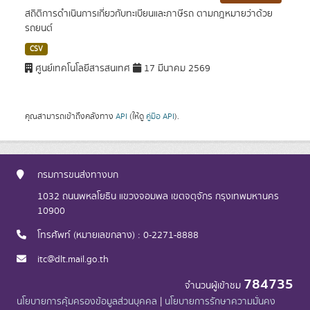
สถิติการดำเนินการเกี่ยวกับทะเบียนและภาษีรถ ตามกฎหมายว่าด้วย
รถยนต์
CSV
ศูนย์เทคโนโลยีสารสนเทศ
17 มีนาคม 2569
คุณสามารถเข้าถึงคลังทาง
API
(ให้ดู
คู่มือ API
).
กรมการขนส่งทางบก
1032 ถนนพหลโยธิน แขวงจอมพล เขตจตุจักร กรุงเทพมหานคร
10900
โทรศัพท์ (หมายเลขกลาง) : 0-2271-8888
itc@dlt.mail.go.th
784735
จำนวนผู้เข้าชม
นโยบายการคุ้มครองข้อมูลส่วนบุคคล
|
นโยบายการรักษาความมั่นคง