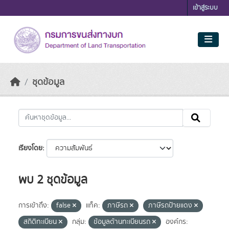
Skip to main content
เข้าสู่ระบบ
ชุดข้อมูล
เรียงโดย
พบ 2 ชุดข้อมูล
การเข้าถึง:
false
แท็ค:
ภาษีรถ
ภาษีรถป้ายแดง
สถิติทะเบียน
กลุ่ม:
ข้อมูลด้านทะเบียนรถ
องค์กร: