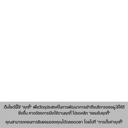
x
เว็บไซต์นี้ใช้ "คุกกี้" เพื่อวัตถุประสงค์ในการพัฒนาการเข้าถึงบริการของผู้ใช้ให้ดี
ยิ่งขึ้น หากต้องการเปิดใช้งานคุกกี้ โปรดคลิก "ยอมรับคุกกี้"
คุณสามารถถอนการยินยอมของคุณได้ตลอดเวลา โดยไปที่ "การตั้งค่าคุกกี้"